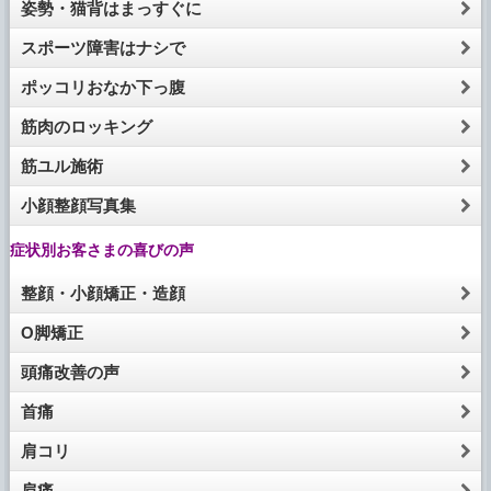
姿勢・猫背はまっすぐに
スポーツ障害はナシで
ポッコリおなか下っ腹
筋肉のロッキング
筋ユル施術
小顔整顔写真集
症状別お客さまの喜びの声
整顔・小顔矯正・造顔
O脚矯正
頭痛改善の声
首痛
肩コリ
肩痛