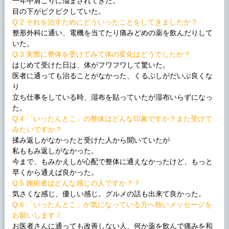
一年中肩こりに悩まされてきた。
目の下がピクピクしていた。
Q.2 それを治すためにどういったことをしてきましたか？
整形外科に通い、電機を当てたり痛みどめの薬を飲んだりして
いた。
Q.3 実際に整体を受けてみて体の変化はどうでしたか？
はじめて受けた日は、体がフワフワして驚いた。
医者に通っても治ることがなかった、くるぶしがだいぶ良くな
り
立ち仕事をしている時、湿布を貼っていたが湿布いらずになっ
た。
Q.4 「いったんとこ」の整体はどんな印象ですか？また受けて
みたいですか？
揉み返しがなかったと受けた人から聞いていたが
私ももみ返しがなかった。
今まで、もみかえしが心配で整体に通えなかったけど、もっと
早くから通えば良かった。
Q.5 施術者はどんな感じの人ですか？？
気さくな感じ、優しい感じ。グルメの話も出来て良かった。
Q.6 「いったんとこ」が気になっている方へ熱いメッセージを
お願いします！
お医者さんに通っても改善しない人、何か薬を飲んで痛みを和