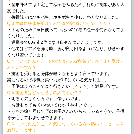
・整形外科では固定して様子をみるため、行動に制限があり大
変でした。
・接骨院ではパキパキ、ボキボキと少しこわくなりました。
Q.3 実際に整体を受けてみて体の変化はどうでしたか？
・固定のために毎日使っていたハの字巻の包帯を使わなくてよ
くなりました。
・運動会で80m走2位になり自身がついたようです。
・他ではピアノを弾く時、腕が良く回るようになり、ひきやす
くなり驚いています。
Q.4 「いったんとこ」の整体はどんな印象ですか？また受けて
みたいですか？
・施術を受けると身体が軽くなるとよく言っています。
楽になるので根気と集中力がUPしている気がします。
・子供はよろこんでまた行きたい（＾ｖ＾）と満足げです。
Q.5 施術者はどんな感じの人ですか？？
・明るく気さくな方です、優しいです。
・お話もとてもていねいでわかりやすいです。
・うちの娘と同じ年頃のお子さんがいらっしゃるそうで、子供
を安心しておまかせできます。
Q.6 「いったんとこ」が気になっている方へ熱いメッセージを
お願いします！